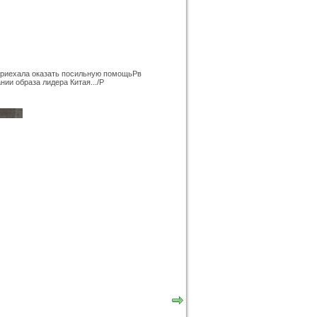
приехала оказать посильную помощьPв
нии образа лидера Китая.../P