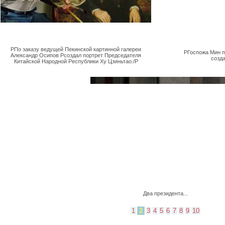
PПо заказу ведущей Пекинской картинной галереи
PГоспожа Мин 
Александр Осипов Pсоздал портрет Председателя
созда
Китайской Народной Республики Ху Цзиньтао./P
Два президента...