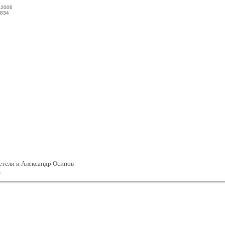
.2006
834
етели и Александр Осипов
..