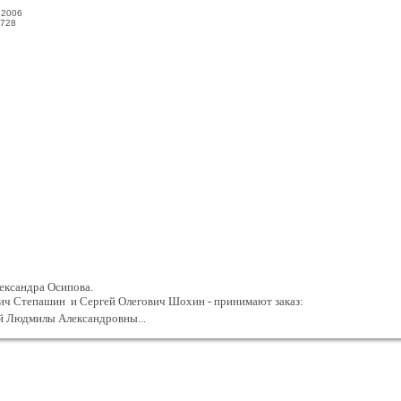
.2006
728
ександра Осипова.
ич Степашин и Сергей Олегович Шохин - принимают заказ:
й Людмилы Александровны...