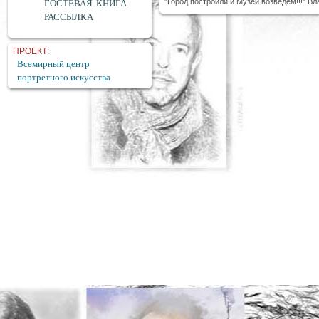
"Город построили и Музей возведём!!!" 
ГОСТЕВАЯ КНИГА
РАССЫЛКА
ПРОЕКТ:
Всемирный центр
портретного искусства