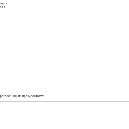
.2007
092
рогрессивным президентам!!!